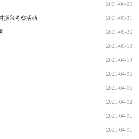
2021-06-05
村振兴考察活动
2021-05-31
课
2021-05-26
2021-05-10
2021-04-19
2021-04-05
2021-04-05
2021-04-02
2021-04-01
2021-04-01