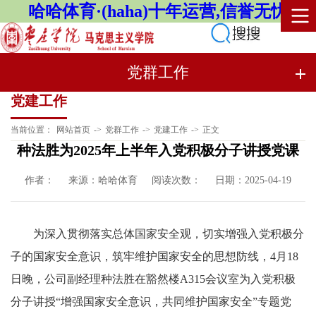
哈哈体育·(haha)十年运营,信誉无忧
党群工作
党建工作
当前位置：
网站首页
->
党群工作
->
党建工作
->
正文
种法胜为2025年上半年入党积极分子讲授党课
作者：
来源：哈哈体育
阅读次数：
日期：2025-04-19
为深入贯彻落实总体国家安全观，切实增强入党积极分
子的国家安全意识，筑牢维护国家安全的思想防线，4月18
日晚，公司副经理种法胜在豁然楼A315会议室为入党积极
分子讲授“增强国家安全意识，共同维护国家安全”专题党