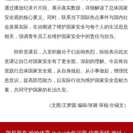
通过播放纪录片片段、展示真实数据，详细解读了总体国家
安全观的核心要义。同时，联系当下国际热点事件与国内社
会发展实际，生动阐述了维护国家安全与每个人的生活息息
相关，强调青年员工在维护国家安全中的责任与担当。
聆听党课后，入党积极分子们反响热烈，纷纷表示此次
党课让自己对国家安全有了更全面、深刻的理解。今后将自
觉践行总体国家安全观，从自身做起、从小事做起，增强忧
患意识，提高防范能力，以实际行动为维护国家安全贡献力
量，共同守护国家的长治久安。
（文图/王梦圆 编辑/张璐 审核/仝锡文）