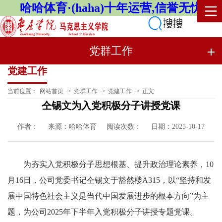
哈哈体育·(haha)十年运营,信誉无忧
党群工作
党建工作
当前位置：
网站首页
->
党群工作
->
党建工作
->
正文
仝锡文为入党积极分子讲授党课
作者：
来源：哈哈体育
阅读次数：
日期：2025-10-17
为夯实入党积极分子思想根基、提升政治理论素养，10
月16日，公司党委书记仝锡文于豁然楼A315，以“坚持和发
展中国特色社会主义是当代中国发展进步的根本方向”为主
题，为公司2025年下半年入党积极分子讲授专题党课。